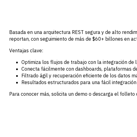
BY SECTOR
datos
Customer
Banca de
Success
Inversión y
Comercial
Buyside
Basada en una arquitectura REST segura y de alto rendim
Empresas
Servicios
reportan, con seguimiento de más de $60+ billones en act
profesionales
Gobierno
Ventajas clave:
Academia
Optimiza los flujos de trabajo con la integración de
CHALLENGE
Conecta fácilmente con dashboards, plataformas de
Filtrado ágil y recuperación eficiente de los datos m
Identifica
Resultados estructurados para una fácil integració
tendencias
macro
Para conocer más, solicita un demo o descarga el folleto 
Información
estratégica
sectorial
Fortalece tu
estrategia de
portafolio
Decisiones de
crédito más
sólidas