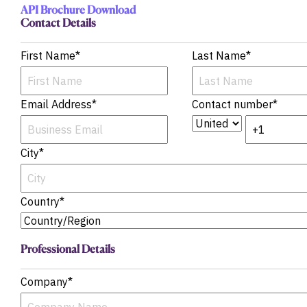
API Brochure Download
Oportunidades
de Crédito y
Contact Details
M&A
Acelera tu
First Name
*
Last Name
*
investigación
Detecta
Oportunidades
Oportunamente
Email Address
*
Contact number
*
City
*
Country
*
Professional Details
Company
*