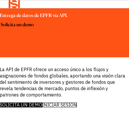
BACK TO MENU
BACK TO
BACK TO
Solutions
Entrega de datos de EPFR vía API.
MENU
MENU
Solutions
 Solicita un demo
Empresa
Empresa
Noticias
OVERVIEW
e
Noticias
Insights
EMPRESA
Ofrecemos
e
Insights
soluciones
Insights
Events &
Acerca de
diseñadas para
Webinars
ESG y RSC
Search
satisfacer
Noticias
La API de EPFR ofrece un acceso único a los flujos y
Nuestro
Login
e
necesidades
equipo
asignaciones de fondos globales, aportando una visión clara
Language
Insights
ejecutivo
específicas de
REQUEST
del sentimiento de inversores y gestores de fondos que
Declaración
información en
DEMO
revela tendencias de mercado, puntos de inflexión y
de
diversos
Accesibilidad
patrones de comportamiento.
sectores y
de ISI
Empleo
SOLICITA UN DEMO
INICIAR SESIÓN
áreas
funcionales.
ENFOQUE
Acceso a los