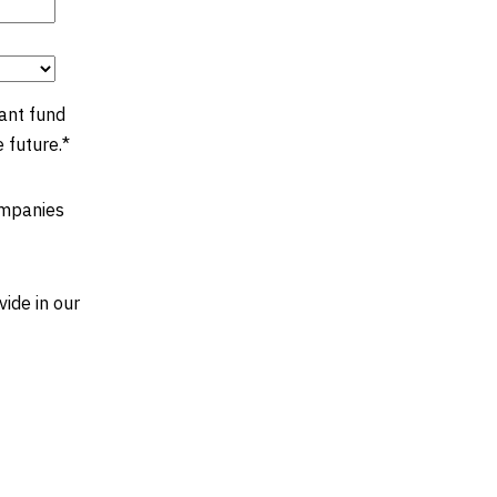
ant fund
e future.
*
companies
ide in our