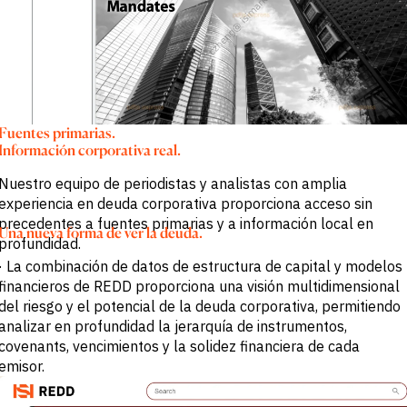
Fuentes primarias.
Información corporativa real.
Nuestro equipo de periodistas y analistas con amplia
experiencia en deuda corporativa proporciona acceso sin
precedentes a fuentes primarias y a información local en
Una nueva forma de ver la deuda.
profundidad.
· La combinación de datos de estructura de capital y modelos
financieros de REDD proporciona una visión multidimensional
del riesgo y el potencial de la deuda corporativa, permitiendo
analizar en profundidad la jerarquía de instrumentos,
covenants, vencimientos y la solidez financiera de cada
emisor.