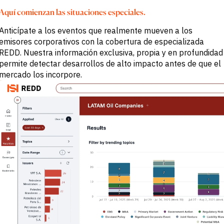
BY SECTOR
datos
Aquí comienzan las situaciones especiales.
Customer
Banca de
Success
Inversión y
Anticípate a los eventos que realmente mueven a los
Comercial
emisores corporativos con la cobertura de especializada
Buyside
REDD. Nuestra información exclusiva, propia y en profundidad
Empresas
Servicios
permite detectar desarrollos de alto impacto antes de que el
profesionales
mercado los incorpore.
Gobierno
Academia
CHALLENGE
Identifica
tendencias
macro
Información
estratégica
sectorial
Fortalece tu
estrategia de
portafolio
Decisiones de
crédito más
sólidas