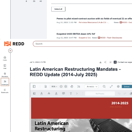
Oportunidades
de Crédito y
M&A
Acelera tu
investigación
Detecta
Oportunidades
Oportunamente