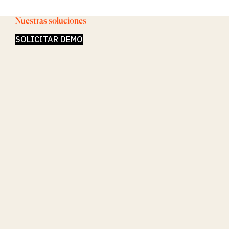
Oportunidades
de Crédito y
Nuestras soluciones
M&A
Acelera tu
SOLICITAR DEMO
investigación
Detecta
Oportunidades
Oportunamente