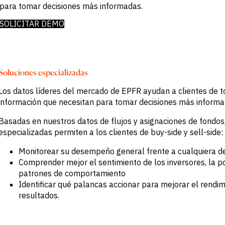
BY SECTOR
para tomar decisiones más informadas.
datos
Customer
Banca de
Success
SOLICITAR DEMO
Inversión y
Comercial
Buyside
Empresas
Servicios
profesionales
Soluciones especializadas
Gobierno
Academia
Los datos líderes del mercado de EPFR ayudan a clientes de t
información que necesitan para tomar decisiones más informa
CHALLENGE
Basadas en nuestros datos de flujos y asignaciones de fondos
Identifica
especializadas permiten a los clientes de buy-side y sell-side:
tendencias
macro
Monitorear su desempeño general frente a cualquiera de
Información
Comprender mejor el sentimiento de los inversores, la po
estratégica
sectorial
patrones de comportamiento
Fortalece tu
Identificar qué palancas accionar para mejorar el rendim
estrategia de
resultados.
portafolio
Decisiones de
crédito más
sólidas