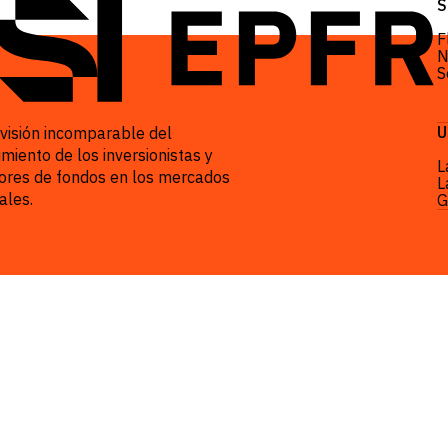
P
S
F
N
S
U
visión incomparable del
imiento de los inversionistas y
L
ores de fondos en los mercados
L
ales.
G