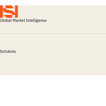
Global Market Intelligence
Solutions
Términos y Condiciones
Política de Privacidad
Política de cooki
© 2026 ISI Markets. All rights reserved.