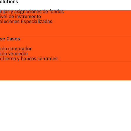
roducts
olutions
lujos y asignaciones de fondos
ivel de instrumento
oluciones Especializadas
se Cases
ado comprador
ado vendedor
obierno y bancos centrales