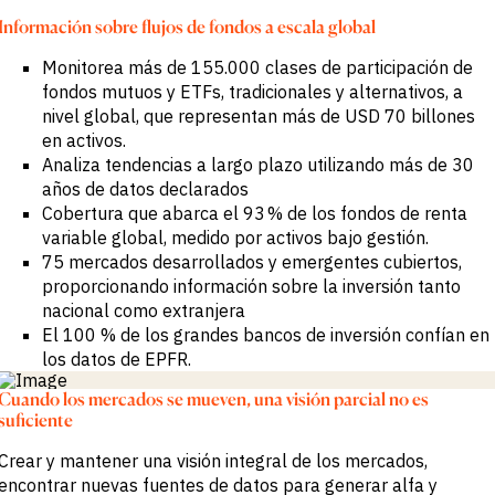
BY SECTOR
datos
Información sobre flujos de fondos a escala global
Customer
Banca de
Success
Inversión y
Monitorea más de 155.000 clases de participación de
Comercial
fondos mutuos y ETFs, tradicionales y alternativos, a
Buyside
nivel global, que representan más de USD 70 billones
Empresas
Servicios
en activos.
profesionales
Analiza tendencias a largo plazo utilizando más de 30
Gobierno
años de datos declarados
Academia
Cobertura que abarca el 93 % de los fondos de renta
variable global, medido por activos bajo gestión.
CHALLENGE
75 mercados desarrollados y emergentes cubiertos,
Identifica
proporcionando información sobre la inversión tanto
tendencias
nacional como extranjera
macro
El 100 % de los grandes bancos de inversión confían en
Información
los datos de EPFR.
estratégica
sectorial
Fortalece tu
Cuando los mercados se mueven, una visión parcial no es
estrategia de
suficiente
portafolio
Decisiones de
Crear y mantener una visión integral de los mercados,
crédito más
encontrar nuevas fuentes de datos para generar alfa y
sólidas