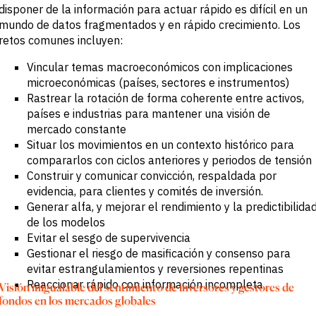
disponer de la información para actuar rápido es difícil en un
Oportunidades
de Crédito y
mundo de datos fragmentados y en rápido crecimiento. Los
M&A
retos comunes incluyen:
Acelera tu
investigación
Vincular temas macroeconómicos con implicaciones
Detecta
Oportunidades
microeconómicas (países, sectores e instrumentos)
Oportunamente
Rastrear la rotación de forma coherente entre activos,
países e industrias para mantener una visión de
mercado constante
Situar los movimientos en un contexto histórico para
compararlos con ciclos anteriores y periodos de tensión
Construir y comunicar convicción, respaldada por
evidencia, para clientes y comités de inversión.
Generar alfa, y mejorar el rendimiento y la predictibilida
de los modelos
Evitar el sesgo de supervivencia
Gestionar el riesgo de masificación y consenso para
evitar estrangulamientos y reversiones repentinas
Reaccionar rápido con información incompleta
Visión inigualable del sentimiento de inversores y gestores de
fondos en los mercados globales