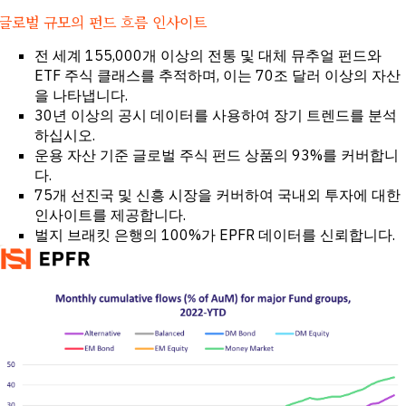
투자 및 상업
터 전
은행
글로벌 규모의 펀드 흐름 인사이트
달
바이사이드
고객
기업
전 세계 155,000개 이상의 전통 및 대체 뮤추얼 펀드와
성공
전문 서비스
ETF 주식 클래스를 추적하며, 이는 70조 달러 이상의 자산
정부
학계
을 나타냅니다.
30년 이상의 공시 데이터를 사용하여 장기 트렌드를 분석
CHALLENGE
하십시오.
운용 자산 기준 글로벌 주식 펀드 상품의 93%를 커버합니
거시적 트렌
다.
드 파악
75개 선진국 및 신흥 시장을 커버하여 국내외 투자에 대한
전략적 산업
인텔리전스
인사이트를 제공합니다.
포트폴리오
벌지 브래킷 은행의 100%가 EPFR 데이터를 신뢰합니다.
전략 강화
신용 의사결
정 강화
M&A 및 신
용 기회 발굴
연구 가속화
신흥 시장의
기회를 조기
에 포착하십
시오