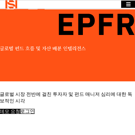
☰
Home
>
Products
>
EPFR
BACK
BACK TO
BACK TO
Solutions
TO
MENU
MENU
MENU
기업
Solutions
뉴스 & 인
사이트
기업
뉴스 & 인
OVERVIEW
글로벌 펀드 흐름 및 자산 배분 인텔리전스
Insights
사이트
Events &
기업
당사는 다양
Webinars
Search
뉴스 & 인
한 산업과 기
Login
사이트
소개
능 분야에 걸
Language
ESG
REQUEST
친 구체적인
및
DEMO
정보 요구를
CSR
경영
충족하는 솔
글로벌 시장 전반에 걸친 투자자 및 펀드 매니저 심리에 대한 독
진
루션을 제공
보적인 시각
채용
합니다.
데모 요청
로그인
접근하
다
BY SECTOR
데이