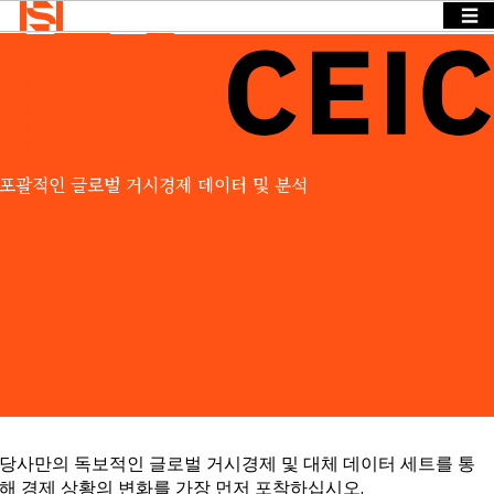
☰
Home
>
Products
>
CEIC
BACK
BACK TO
BACK TO
Solutions
TO
MENU
MENU
MENU
기업
Solutions
뉴스 & 인
사이트
기업
뉴스 & 인
OVERVIEW
포괄적인 글로벌 거시경제 데이터 및 분석
Insights
사이트
Events &
기업
당사는 다양
Webinars
Search
뉴스 & 인
한 산업과 기
Login
사이트
소개
능 분야에 걸
Language
ESG
REQUEST
친 구체적인
및
DEMO
정보 요구를
CSR
경영
충족하는 솔
진
루션을 제공
채용
합니다.
접근하
다
BY SECTOR
당사만의 독보적인 글로벌 거시경제 및 대체 데이터 세트를 통
해 경제 상황의 변화를 가장 먼저 포착하십시오.
데이