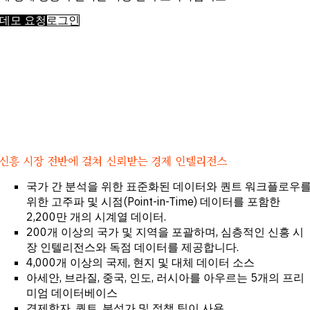
투자 및 상업
터 전
은행
달
데모 요청
로그인
바이사이드
고객
기업
성공
전문 서비스
정부
학계
CHALLENGE
거시적 트렌
드 파악
전략적 산업
신흥 시장 전반에 걸쳐 신뢰받는 경제 인텔리전스
인텔리전스
포트폴리오
국가 간 분석을 위한 표준화된 데이터와 퀀트 워크플로우
전략 강화
신용 의사결
위한 고주파 및 시점(Point-in-Time) 데이터를 포함한
정 강화
2,200만 개의 시계열 데이터.
M&A 및 신
200개 이상의 국가 및 지역을 포괄하며, 심층적인 신흥 시
용 기회 발굴
연구 가속화
장 인텔리전스와 독점 데이터를 제공합니다.
신흥 시장의
4,000개 이상의 국제, 현지 및 대체 데이터 소스
기회를 조기
아세안, 브라질, 중국, 인도, 러시아를 아우르는 5개의 프리
에 포착하십
미엄 데이터베이스
시오
경제학자, 퀀트, 분석가 및 정책 팀이 사용