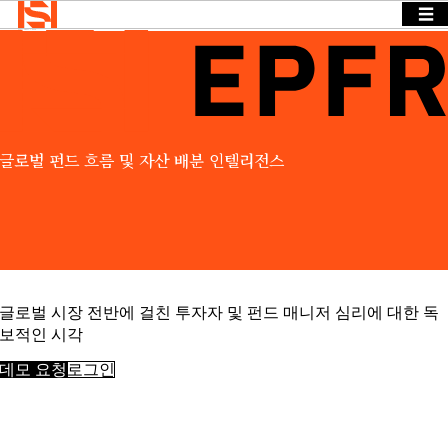
☰
Home
>
Products
>
EPFR
BACK
BACK TO
BACK TO
Solutions
TO
MENU
MENU
MENU
기업
Solutions
뉴스 & 인
사이트
기업
뉴스 & 인
OVERVIEW
글로벌 펀드 흐름 및 자산 배분 인텔리전스
Insights
사이트
Events &
기업
당사는 다양
Webinars
Search
뉴스 & 인
한 산업과 기
Login
사이트
소개
능 분야에 걸
Language
ESG
REQUEST
친 구체적인
및
DEMO
정보 요구를
CSR
경영
충족하는 솔
글로벌 시장 전반에 걸친 투자자 및 펀드 매니저 심리에 대한 독
진
루션을 제공
보적인 시각
채용
합니다.
데모 요청
로그인
접근하
다
BY SECTOR
데이