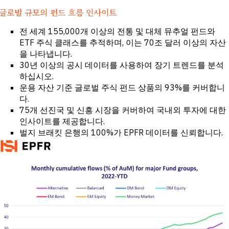
투자 및 상업
터 전
은행
글로벌 규모의 펀드 흐름 인사이트
달
바이사이드
고객
기업
전 세계 155,000개 이상의 전통 및 대체 뮤추얼 펀드와
성공
전문 서비스
ETF 주식 클래스를 추적하며, 이는 70조 달러 이상의 자산
정부
학계
을 나타냅니다.
30년 이상의 공시 데이터를 사용하여 장기 트렌드를 분석
CHALLENGE
하십시오.
운용 자산 기준 글로벌 주식 펀드 상품의 93%를 커버합니
거시적 트렌
다.
드 파악
75개 선진국 및 신흥 시장을 커버하여 국내외 투자에 대한
전략적 산업
인텔리전스
인사이트를 제공합니다.
포트폴리오
벌지 브래킷 은행의 100%가 EPFR 데이터를 신뢰합니다.
전략 강화
신용 의사결
정 강화
M&A 및 신
용 기회 발굴
연구 가속화
신흥 시장의
기회를 조기
에 포착하십
시오