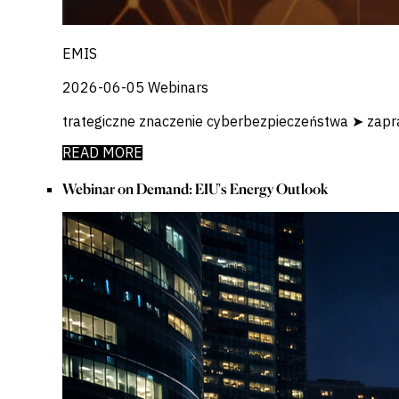
EMIS
2026-06-05
Webinars
trategiczne znaczenie cyberbezpieczeństwa ➤ zapraszamy na
READ MORE
Webinar on Demand: EIU's Energy Outlook