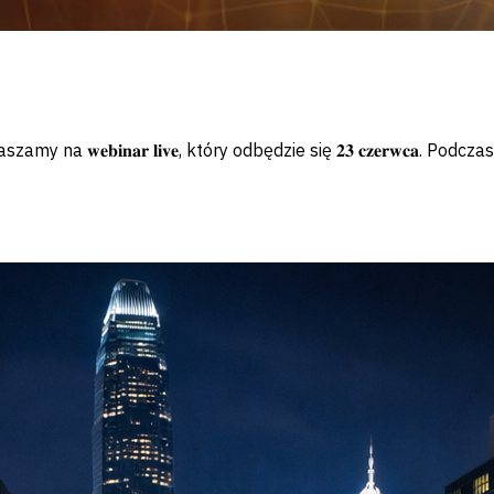
 𝐰𝐞𝐛𝐢𝐧𝐚𝐫 𝐥𝐢𝐯𝐞, który odbędzie się 𝟐𝟑 𝐜𝐳𝐞𝐫𝐰𝐜𝐚. Pod