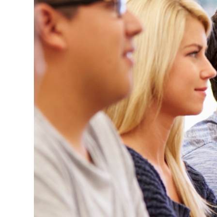
wykrywanie
możliwości na
rynkach
wschodzących