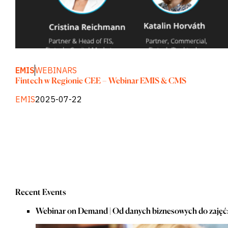
Banki inwestycyjne
i komercyjne
Strona kupująca
Korporacje
Usługi
profesjonalne
Rząd
EMIS
WEBINARS
Akademia
Fintech w Regionie CEE – Webinar EMIS & CMS
CHALLENGE
EMIS
2025-07-22
Identyfikuj trendy
makroekonomiczne
Strategiczne
informacje
branżowe
Ulepsz strategię
portfela
Wzmocnij decyzje
kredytowe
Pozyskiwanie okazji
Recent Events
M&A &
kredytowych
Webinar on Demand | Od danych biznesowych do zajęć:
Przyspiesz badania
Wczesne