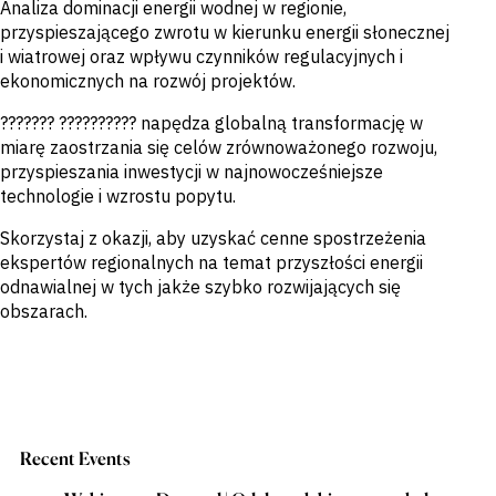
Analiza dominacji energii wodnej w regionie,
wykrywanie
możliwości na
przyspieszającego zwrotu w kierunku energii słonecznej
rynkach
i wiatrowej oraz wpływu czynników regulacyjnych i
wschodzących
ekonomicznych na rozwój projektów.
??????? ?????????? napędza globalną transformację w
miarę zaostrzania się celów zrównoważonego rozwoju,
przyspieszania inwestycji w najnowocześniejsze
technologie i wzrostu popytu.
Skorzystaj z okazji, aby uzyskać cenne spostrzeżenia
ekspertów regionalnych na temat przyszłości energii
odnawialnej w tych jakże szybko rozwijających się
obszarach.
Recent Events