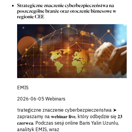
Strategiczne znaczenie cyberbezpieczeństwa na
poszczególne branże oraz otoczenie biznesowe w
regionie CEE
EMIS
2026-06-05
Webinars
trategiczne znaczenie cyberbezpieczeństwa ➤
zapraszamy na 𝐰𝐞𝐛𝐢𝐧𝐚𝐫 𝐥𝐢𝐯𝐞, który odbędzie się 𝟐𝟑
𝐜𝐳𝐞𝐫𝐰𝐜𝐚. Podczas sesji online Baris Yalin Uzunlu,
analityk EMIS, wraz