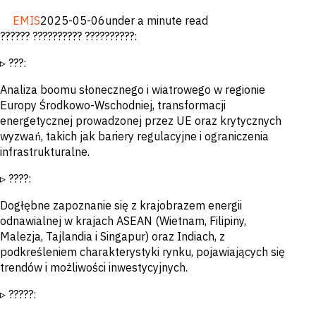
Banki inwestycyjne
EMIS
2025-05-06
under a minute read
i komercyjne
?????? ?????????? ??????????:
Strona kupująca
Korporacje
Usługi
▹ ???:
profesjonalne
Rząd
Analiza boomu słonecznego i wiatrowego w regionie
Akademia
Europy Środkowo-Wschodniej, transformacji
energetycznej prowadzonej przez UE oraz krytycznych
CHALLENGE
wyzwań, takich jak bariery regulacyjne i ograniczenia
infrastrukturalne.
Identyfikuj trendy
makroekonomiczne
▹ ????:
Strategiczne
informacje
branżowe
Dogłębne zapoznanie się z krajobrazem energii
Ulepsz strategię
odnawialnej w krajach ASEAN (Wietnam, Filipiny,
portfela
Malezja, Tajlandia i Singapur) oraz Indiach, z
Wzmocnij decyzje
kredytowe
podkreśleniem charakterystyki rynku, pojawiających się
Pozyskiwanie okazji
trendów i możliwości inwestycyjnych.
M&A &
kredytowych
▹ ?????:
Przyspiesz badania
Wczesne