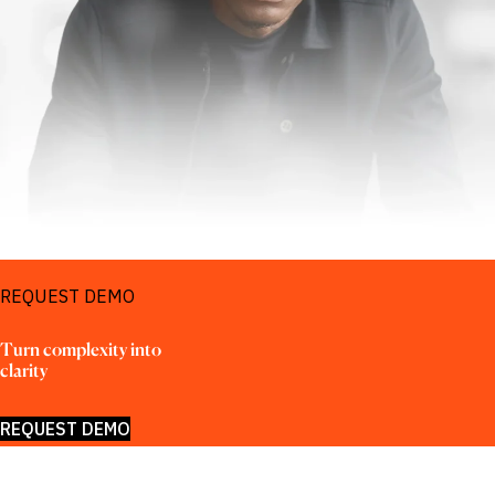
wykrywanie
możliwości na
rynkach
wschodzących
REQUEST DEMO
Turn complexity into 
clarity
REQUEST DEMO