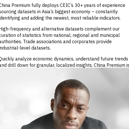
China Premium fully deploys CEIC’s 30+ years of experience
Banki inwestycyjne
i komercyjne
sourcing datasets in Asia’s biggest economy – constantly
Strona kupująca
identifying and adding the newest, most reliable indicators.
Korporacje
Usługi
High-frequency and alternative datasets complement our
profesjonalne
Rząd
curation of statistics from national, regional and municipal
Akademia
authorities. Trade associations and corporates provide
industrial-level datasets.
CHALLENGE
Quickly analyze economic dynamics, understand future trends
Identyfikuj trendy
and drill down for granular, localized insights. China Premium i
makroekonomiczne
available in both Chinese and English.
Strategiczne
informacje
branżowe
Ulepsz strategię
portfela
Wzmocnij decyzje
kredytowe
Pozyskiwanie okazji
M&A &
kredytowych
Przyspiesz badania
Wczesne