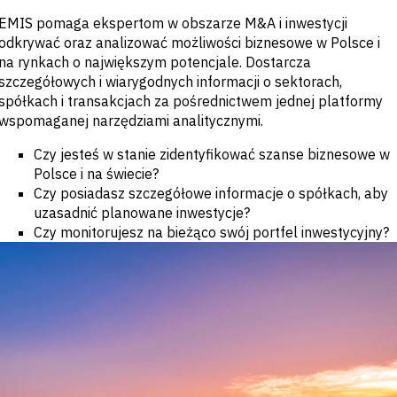
Banki inwestycyjne
EMIS pomaga ekspertom w obszarze M&A i inwestycji
i komercyjne
odkrywać oraz analizować możliwości biznesowe w Polsce i
Strona kupująca
na rynkach o największym potencjale. Dostarcza
Korporacje
Usługi
szczegółowych i wiarygodnych informacji o sektorach,
profesjonalne
spółkach i transakcjach za pośrednictwem jednej platformy
Rząd
wspomaganej narzędziami analitycznymi.
Akademia
Czy jesteś w stanie zidentyfikować szanse biznesowe w
CHALLENGE
Polsce i na świecie?
Czy posiadasz szczegółowe informacje o spółkach, aby
Identyfikuj trendy
makroekonomiczne
uzasadnić planowane inwestycje?
Strategiczne
Czy monitorujesz na bieżąco swój portfel inwestycyjny?
informacje
branżowe
Ulepsz strategię
portfela
Wzmocnij decyzje
kredytowe
Pozyskiwanie okazji
M&A &
kredytowych
Przyspiesz badania
Wczesne