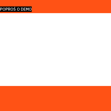
POPROŚ O DEMO
odukty