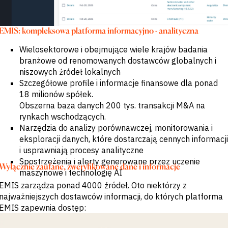
EMIS: kompleksowa platforma informacyjno - analityczna
Wielosektorowe i obejmujące wiele krajów badania
branżowe od renomowanych dostawców globalnych i
niszowych źródeł lokalnych
Szczegółowe profile i informacje finansowe dla ponad
18 milionów spółek.
Obszerna baza danych 200 tys. transakcji M&A na
rynkach wschodzących.
Narzędzia do analizy porównawczej, monitorowania i
eksploracji danych, które dostarczają cennych informacji
i usprawniają procesy analityczne
Spostrzeżenia i alerty generowane przez uczenie
Wyłącznie zaufane, zweryfikowane dane i informacje
maszynowe i technologię AI
EMIS zarządza ponad 4000 źródeł. Oto niektórzy z
najważniejszych dostawców informacji, do których platforma
EMIS zapewnia dostęp: