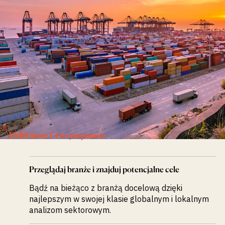
wykrywanie
możliwości na
rynkach
wschodzących
EMIS może Ci w tym pomóc:
Przeglądaj branże i znajduj potencjalne cele
Bądź na bieżąco z branżą docelową dzięki
najlepszym w swojej klasie globalnym i lokalnym
analizom sektorowym.