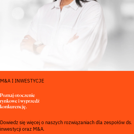
ROZWIĄZANIA DLA
M&A I INWESTYCJE
Poznaj otoczenie 
rynkowe i wyprzedź 
konkurencję.
Dowiedz się więcej o naszych rozwiązaniach dla zespołów ds.
inwestycji oraz M&A.