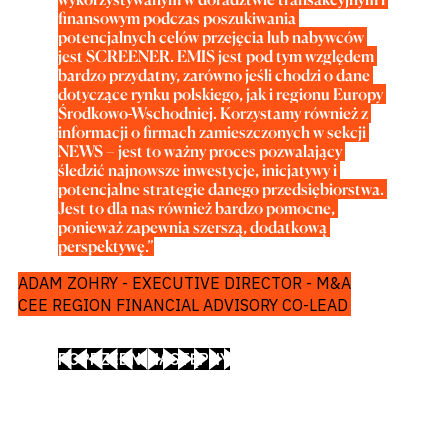
finansowym podczas poszukiwania 
potencjalnych celów przejęcia lub nabywców 
jest SCREENER. EMIS jest pod tym względem 
bardzo przydatny, zarówno jeśli chodzi o dane 
dotyczące rynku polskiego, jak i regionu Europy 
Środkowo-Wschodniej. Korzystamy również z 
informacji o firmach zamieszczonych w sekcji 
NEWS – jest to ważny proces pozwalający 
śledzić najnowsze inwestycje, inicjatywy i 
potencjalne strategie danego przedsiębiorstwa. 
Jest to dla nas również bardzo pomocne, 
ponieważ zapewnia szerszą, dodatkową 
perspektywę.”
ADAM ZOHRY - EXECUTIVE DIRECTOR - M&A
CEE REGION FINANCIAL ADVISORY CO-LEAD
POPRZEDNI
NASTĘPNY