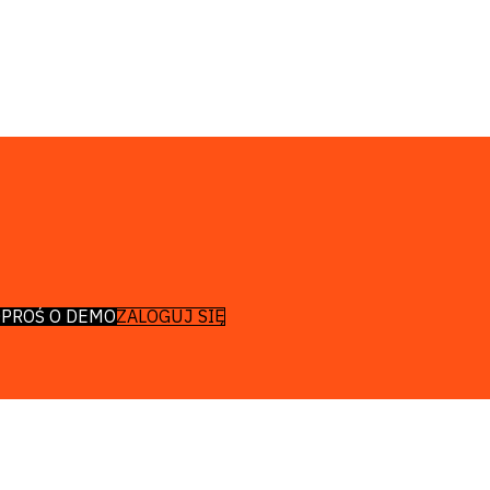
odukty
PROŚ O DEMO
ZALOGUJ SIĘ