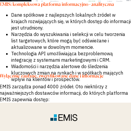
EMIS: kompleksowa platforma informacyjno - analityczna
Dane spółkowe z najlepszych lokalnych źródeł w
krajach rozwijających się, w których dostęp do informacji
jest utrudniony.
Narzędzia do wyszukiwania i selekcji w celu tworzenia
list targetowych, które mogą być odświeżane i
aktualizowane w dowolnym momencie.
Technologia API umożliwiająca bezproblemową
integrację z systemami marketingowymi i CRM.
Wiadomości i narzędzia alertowe do śledzenia
kluczowych zmian na rynkach i w spółkach mających
Wyłącznie zaufane, zweryfikowane dane i informacje
wpływ na klientów i prospectów.
EMIS zarządza ponad 4000 źródeł. Oto niektórzy z
najważniejszych dostawców informacji, do których platforma
EMIS zapewnia dostęp: