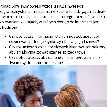
Banki inwestycyjne
Ponad 50% światowego wzrostu PKB i inwestycji
i komercyjne
zagranicznych ma miejsce na rynkach wschodzących. Jednak
Strona kupująca
stworzenie i realizacja skutecznej strategii sprzedażowej jest
Korporacje
Usługi
wyzwaniem w krajach, w których dostęp do informacji jest
profesjonalne
utrudniony.
Rząd
Akademia
Czy posiadasz informacje, których potrzebujesz, aby
oszacować potencjał rynkowy dla swojego biznesu?
CHALLENGE
Czy rozumiesz swoich docelowych klientów i ich sektory,
aby zmaksymalizować szanse sprzedażowe?
Identyfikuj trendy
makroekonomiczne
Czy potrzebujesz, aby dane płynnie integrowały się z
Strategiczne
Twoimi systemami i procesami?
informacje
branżowe
Ulepsz strategię
portfela
Wzmocnij decyzje
kredytowe
Pozyskiwanie okazji
M&A &
kredytowych
Przyspiesz badania
Wczesne