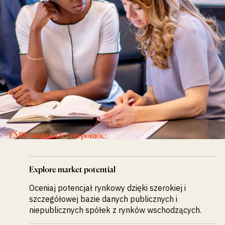
wykrywanie
możliwości na
rynkach
wschodzących
EMIS może Ci w tym pomóc:
Explore market potential
Oceniaj potencjał rynkowy dzięki szerokiej i
szczegółowej bazie danych publicznych i
niepublicznych spółek z rynków wschodzących.