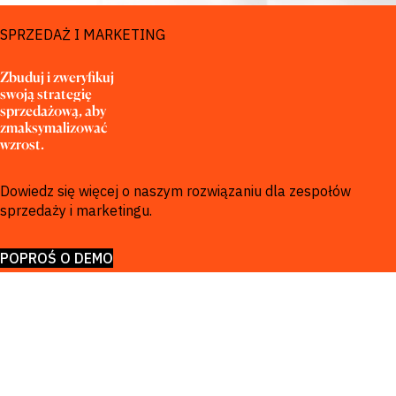
ROZWIĄZANIA DLA
SPRZEDAŻ I MARKETING
Zbuduj i zweryfikuj 
swoją strategię 
sprzedażową, aby 
zmaksymalizować 
wzrost.
Dowiedz się więcej o naszym rozwiązaniu dla zespołów
sprzedaży i marketingu.
POPROŚ O DEMO