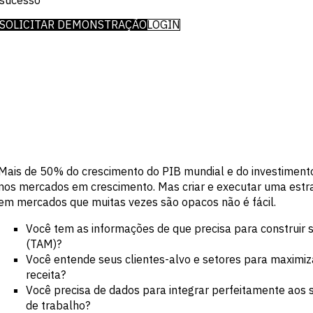
sucesso
Insights
comerciais
potencial e
Eventos e
Buy-side
crescimento
SOLICITAR DEMONSTRAÇÃO
LOGIN
Webinars
Empresas
Notícias e
mais
Serviços
Insights
profissionais
acelerado do
Governo
mundo.
Acadêmico
DESAFIO
EMPRESA
Identificar
Sobre
Tendências
ESG & RSC
Macroeconômicas
Nossa
Inteligência
Mais de 50% do crescimento do PIB mundial e do investimento
Equipe
estratégica
nos mercados em crescimento. Mas criar e executar uma estr
Executiva
setorial
Carreiras
em mercados que muitas vezes são opacos não é fácil.
Aprimorar a
estratégia de
ABORDAGEM
Você tem as informações de que precisa para construir
portfólio
Fortalecer
(TAM)?
decisões de
Entrega de
Você entende seus clientes-alvo e setores para maximiz
crédito
dados
receita?
Gerar
Sucesso do
oportunidades de
Você precisa de dados para integrar perfeitamente aos s
Cliente
M&A e crédito
de trabalho?
Acelerar a