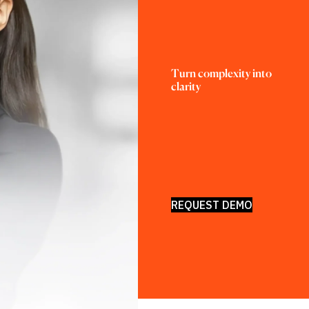
Turn complexity into 
clarity
REQUEST DEMO