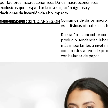
BY SECTOR
por factores macroeconómicos Datos macroeconómicos
datos
Customer
exclusivos que respaldan la investigación rigurosa y
Banca de
Success
decisiones de inversión de alto impacto.
Inversión y
Comercial
Conjuntos de datos macro, 
SOLICITAR DEMO
INICIAR SESIÓN
Buyside
estadísticas oficiales con f
Empresas
Servicios
profesionales
Russia Premium cubre cuent
Gobierno
producto, tendencias labor
Academia
más importantes a nivel mun
comerciales a nivel de prod
CHALLENGE
con balanza de pagos.
Identifica
Russia Premium está dispon
tendencias
macro
Información
estratégica
sectorial
Fortalece tu
estrategia de
portafolio
Decisiones de
crédito más
sólidas