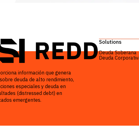
Products
Solutions
Deuda Soberana
Deuda Corporativ
orciona información que genera
 sobre deuda de alto rendimiento,
aciones especiales y deuda en
cultades (distressed debt) en
ados emergentes.