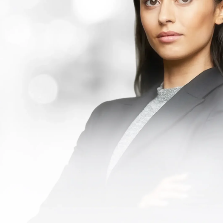
Oportunidades
de Crédito y
M&A
Acelera tu
investigación
Detecta
Oportunidades
Oportunamente