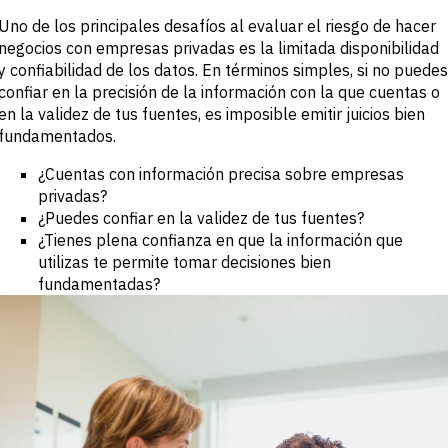
BY SECTOR
datos
Uno de los principales desafíos al evaluar el riesgo de hacer
Customer
Banca de
Success
negocios con empresas privadas es la limitada disponibilidad
Inversión y
y confiabilidad de los datos. En términos simples, si no puedes
Comercial
confiar en la precisión de la información con la que cuentas o
Buyside
Empresas
en la validez de tus fuentes, es imposible emitir juicios bien
Servicios
fundamentados.
profesionales
Gobierno
¿Cuentas con información precisa sobre empresas
Academia
privadas?
¿Puedes confiar en la validez de tus fuentes?
CHALLENGE
¿Tienes plena confianza en que la información que
Identifica
utilizas te permite tomar decisiones bien
tendencias
fundamentadas?
macro
Información
estratégica
sectorial
Fortalece tu
estrategia de
portafolio
Decisiones de
crédito más
sólidas