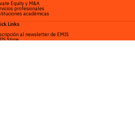
ivate Equity y M&A
rvicios profesionales
stituciones académicas
ick Links
scripción al newsletter de EMIS
IS Store
LICITAR DEMO
INICIAR SESIÓN