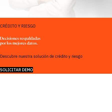
SOLUCIONES PARA
CRÉDITO Y RIESGO
Decisiones respaldadas 
por los mejores datos.
Descubre nuestra solución de crédito y riesgo
SOLICITAR DEMO