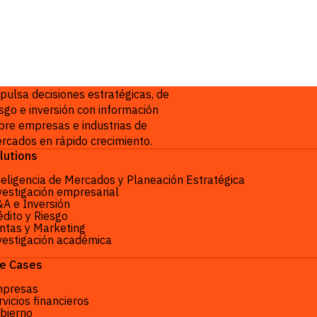
oductos
pulsa decisiones estratégicas, de
esgo e inversión con información
bre empresas e industrias de
rcados en rápido crecimiento.
lutions
teligencia de Mercados y Planeación Estratégica
vestigación empresarial
A e Inversión
édito y Riesgo
ntas y Marketing
vestigación académica
e Cases
presas
rvicios financieros
bierno