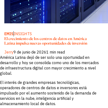
BY SECTOR
datos
Customer
Banca de
Success
Inversión y
Comercial
Buyside
Empresas
Servicios
EMIS
INSIGHTS
profesionales
El crecimiento de los centros de datos en América
Gobierno
Academia
Latina impulsa nuevas oportunidades de inversión
Jerry
9 de junio de 2026
1 min read
CHALLENGE
América Latina dejó de ser solo una oportunidad en
Identifica
desarrollo y hoy se consolida como uno de los mercados
tendencias
de infraestructura digital con mayor crecimiento a nivel
macro
global.
Información
estratégica
El interés de grandes empresas tecnológicas,
sectorial
Fortalece tu
operadores de centros de datos e inversores está
estrategia de
impulsado por el aumento sostenido de la demanda de
portafolio
servicios en la nube, inteligencia artificial y
Decisiones de
crédito más
almacenamiento local de datos.
sólidas