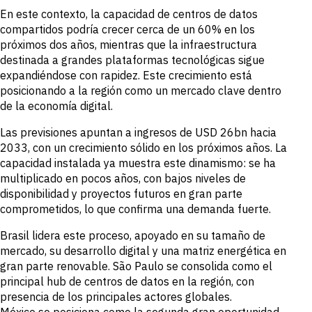
Oportunidades
En este contexto, la capacidad de centros de datos
de Crédito y
compartidos podría crecer cerca de un 60% en los
M&A
próximos dos años, mientras que la infraestructura
Acelera tu
investigación
destinada a grandes plataformas tecnológicas sigue
Detecta
expandiéndose con rapidez. Este crecimiento está
Oportunidades
posicionando a la región como un mercado clave dentro
Oportunamente
de la economía digital.
Las previsiones apuntan a ingresos de USD 26bn hacia
2033, con un crecimiento sólido en los próximos años. La
capacidad instalada ya muestra este dinamismo: se ha
multiplicado en pocos años, con bajos niveles de
disponibilidad y proyectos futuros en gran parte
comprometidos, lo que confirma una demanda fuerte.
Brasil lidera este proceso, apoyado en su tamaño de
mercado, su desarrollo digital y una matriz energética en
gran parte renovable. São Paulo se consolida como el
principal hub de centros de datos en la región, con
presencia de los principales actores globales.
México se posiciona como la segunda gran oportunidad,