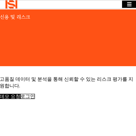
☰
Home
>
Products
>
EMIS
>
신용 및 리스크
BACK
BACK TO
BACK TO
Solutions
신용 및 리스크
TO
MENU
MENU
MENU
기업
Solutions
뉴스 & 인
사이트
기업
뉴스 & 인
OVERVIEW
Insights
사이트
Events &
기업
당사는 다양
Webinars
Search
뉴스 & 인
한 산업과 기
Login
사이트
소개
능 분야에 걸
Language
ESG
REQUEST
고품질 데이터 및 분석을 통해 신뢰할 수 있는 리스크 평가를 지
친 구체적인
및
DEMO
원합니다.
정보 요구를
CSR
경영
충족하는 솔
데모 요청
로그인
진
루션을 제공
채용
합니다.
접근하
다
BY SECTOR
데이