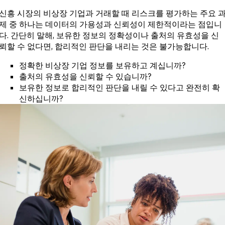
투자 및 상업
터 전
은행
신흥 시장의 비상장 기업과 거래할 때 리스크를 평가하는 주요 
달
바이사이드
고객
제 중 하나는 데이터의 가용성과 신뢰성이 제한적이라는 점입니
기업
성공
다. 간단히 말해, 보유한 정보의 정확성이나 출처의 유효성을 신
전문 서비스
정부
뢰할 수 없다면, 합리적인 판단을 내리는 것은 불가능합니다.
학계
정확한 비상장 기업 정보를 보유하고 계십니까?
CHALLENGE
출처의 유효성을 신뢰할 수 있습니까?
보유한 정보로 합리적인 판단을 내릴 수 있다고 완전히 확
거시적 트렌
신하십니까?
드 파악
전략적 산업
인텔리전스
포트폴리오
전략 강화
신용 의사결
정 강화
M&A 및 신
용 기회 발굴
연구 가속화
신흥 시장의
기회를 조기
에 포착하십
시오