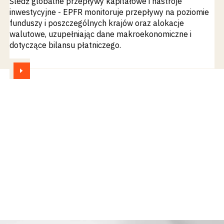
Śledź globalne przepływy kapitałowe i nastroje
inwestycyjne - EPFR monitoruje przepływy na poziomie
funduszy i poszczególnych krajów oraz alokacje
walutowe, uzupełniając dane makroekonomiczne i
dotyczące bilansu płatniczego.
ZOBACZ