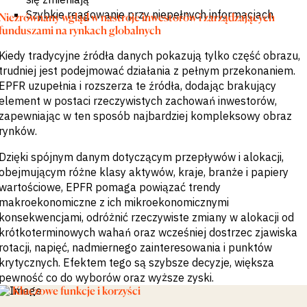
Szybkie reagowanie przy niepełnych informacjach
Niezrównany wgląd w nastroje inwestorów i zarządzających
funduszami na rynkach globalnych
Kiedy tradycyjne źródła danych pokazują tylko część obrazu,
trudniej jest podejmować działania z pełnym przekonaniem.
EPFR uzupełnia i rozszerza te źródła, dodając brakujący
element w postaci rzeczywistych zachowań inwestorów,
zapewniając w ten sposób najbardziej kompleksowy obraz
rynków.
Dzięki spójnym danym dotyczącym przepływów i alokacji,
obejmującym różne klasy aktywów, kraje, branże i papiery
wartościowe, EPFR pomaga powiązać trendy
makroekonomiczne z ich mikroekonomicznymi
konsekwencjami, odróżnić rzeczywiste zmiany w alokacji od
krótkoterminowych wahań oraz wcześniej dostrzec zjawiska
rotacji, napięć, nadmiernego zainteresowania i punktów
krytycznych. Efektem tego są szybsze decyzje, większa
pewność co do wyborów oraz wyższe zyski.
Kluczowe funkcje i korzyści