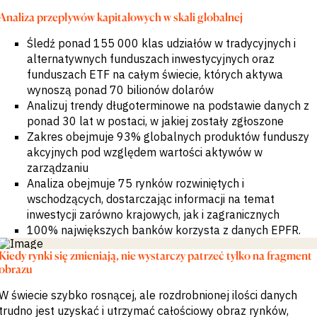
Banki inwestycyjne
Analiza przepływów kapitałowych w skali globalnej
i komercyjne
Strona kupująca
Śledź ponad 155 000 klas udziałów w tradycyjnych i
Korporacje
alternatywnych funduszach inwestycyjnych oraz
Usługi
profesjonalne
funduszach ETF na całym świecie, których aktywa
Rząd
wynoszą ponad 70 bilionów dolarów
Akademia
Analizuj trendy długoterminowe na podstawie danych z
ponad 30 lat w postaci, w jakiej zostały zgłoszone
CHALLENGE
Zakres obejmuje 93% globalnych produktów funduszy
akcyjnych pod względem wartości aktywów w
Identyfikuj trendy
makroekonomiczne
zarządzaniu
Strategiczne
Analiza obejmuje 75 rynków rozwiniętych i
informacje
wschodzących, dostarczając informacji na temat
branżowe
inwestycji zarówno krajowych, jak i zagranicznych
Ulepsz strategię
portfela
100% największych banków korzysta z danych EPFR.
Wzmocnij decyzje
kredytowe
Kiedy rynki się zmieniają, nie wystarczy patrzeć tylko na fragment
Pozyskiwanie okazji
obrazu
M&A &
kredytowych
W świecie szybko rosnącej, ale rozdrobnionej ilości danych
Przyspiesz badania
trudno jest uzyskać i utrzymać całościowy obraz rynków,
Wczesne