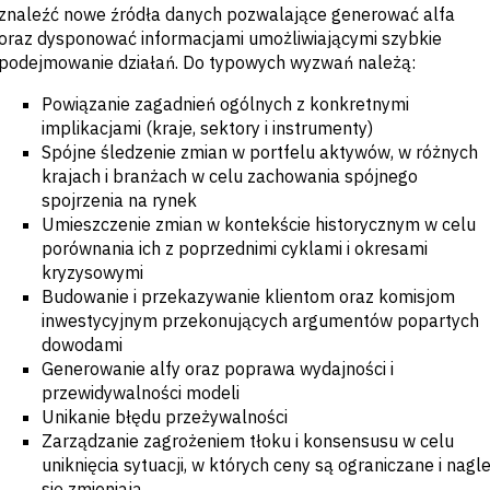
wykrywanie
znaleźć nowe źródła danych pozwalające generować alfa
możliwości na
oraz dysponować informacjami umożliwiającymi szybkie
rynkach
podejmowanie działań. Do typowych wyzwań należą:
wschodzących
Powiązanie zagadnień ogólnych z konkretnymi
implikacjami (kraje, sektory i instrumenty)
Spójne śledzenie zmian w portfelu aktywów, w różnych
krajach i branżach w celu zachowania spójnego
spojrzenia na rynek
Umieszczenie zmian w kontekście historycznym w celu
porównania ich z poprzednimi cyklami i okresami
kryzysowymi
Budowanie i przekazywanie klientom oraz komisjom
inwestycyjnym przekonujących argumentów popartych
dowodami
Generowanie alfy oraz poprawa wydajności i
przewidywalności modeli
Unikanie błędu przeżywalności
Zarządzanie zagrożeniem tłoku i konsensusu w celu
uniknięcia sytuacji, w których ceny są ograniczane i nagl
się zmieniają