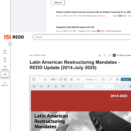
wykrywanie
możliwości na
rynkach
wschodzących