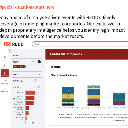
Banki inwestycyjne
Special situations start here
i komercyjne
Strona kupująca
Stay ahead of catalyst-driven events with REDD’s timely
Korporacje
coverage of emerging market corporates. Our exclusive, in-
Usługi
profesjonalne
depth proprietary intelligence helps you identify high-impact
Rząd
developments before the market reacts.
Akademia
CHALLENGE
Identyfikuj trendy
makroekonomiczne
Strategiczne
informacje
branżowe
Ulepsz strategię
portfela
Wzmocnij decyzje
kredytowe
Pozyskiwanie okazji
M&A &
kredytowych
Przyspiesz badania
Wczesne