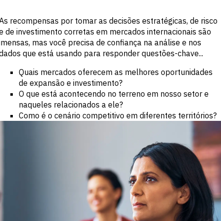
Insights
comerciais
potencial e
Eventos e
Buy-side
crescimento
Webinars
As recompensas por tomar as decisões estratégicas, de risco
Empresas
Notícias e
mais
Serviços
e de investimento corretas em mercados internacionais são
Insights
profissionais
acelerado do
imensas, mas você precisa de confiança na análise e nos
Governo
mundo.
dados que está usando para responder questões-chave...
Acadêmico
Quais mercados oferecem as melhores oportunidades
DESAFIO
EMPRESA
de expansão e investimento?
O que está acontecendo no terreno em nosso setor e
Identificar
Sobre
Tendências
naqueles relacionados a ele?
ESG & RSC
Macroeconômicas
Como é o cenário competitivo em diferentes territórios?
Nossa
Inteligência
Equipe
estratégica
Executiva
setorial
Carreiras
Aprimorar a
estratégia de
ABORDAGEM
portfólio
Fortalecer
decisões de
Entrega de
crédito
dados
Gerar
Sucesso do
oportunidades de
Cliente
M&A e crédito
Acelerar a