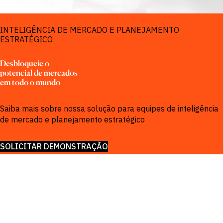
SOLUÇÕES PARA
INTELIGÊNCIA DE MERCADO E PLANEJAMENTO
ESTRATÉGICO
Desbloqueie o 
potencial de mercados 
em todo o mundo
Saiba mais sobre nossa solução para equipes de inteligência
de mercado e planejamento estratégico
SOLICITAR DEMONSTRAÇÃO