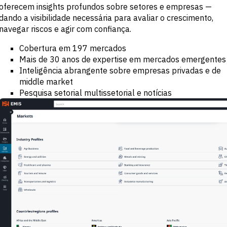
oferecem insights profundos sobre setores e empresas —
pesquisa
Identificar
dando a visibilidade necessária para avaliar o crescimento,
antecipadamente
navegar riscos e agir com confiança.
oportunidades em
mercados de alto
Cobertura em 197 mercados
potencial
Mais de 30 anos de expertise em mercados emergentes
Inteligência abrangente sobre empresas privadas e de
middle market
Pesquisa setorial multissetorial e notícias