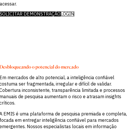
Insights
comerciais
potencial e
acessar.
Eventos e
Buy-side
crescimento
Webinars
Empresas
SOLICITAR DEMONSTRAÇÃO
LOGIN
Notícias e
mais
Serviços
Insights
profissionais
acelerado do
Governo
mundo.
Acadêmico
DESAFIO
EMPRESA
Identificar
Sobre
Tendências
ESG & RSC
Macroeconômicas
Desbloqueando o potencial do mercado
Nossa
Inteligência
Equipe
estratégica
Executiva
Em mercados de alto potencial, a inteligência confiável
setorial
Carreiras
costuma ser fragmentada, irregular e difícil de validar.
Aprimorar a
estratégia de
Cobertura inconsistente, transparência limitada e processos
ABORDAGEM
portfólio
manuais de pesquisa aumentam o risco e atrasam insights
Fortalecer
críticos.
decisões de
Entrega de
crédito
dados
A EMIS é uma plataforma de pesquisa premiada e completa,
Gerar
Sucesso do
oportunidades de
focada em entregar inteligência confiável para mercados
Cliente
M&A e crédito
emergentes. Nossos especialistas locais em informação
Acelerar a