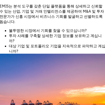
투자 및 상업
터 전
은행
EMIS는 분석 도구를 갖춘 단일 플랫폼을 통해 상세하고 신뢰할
달
바이사이드
고객
수 있는 산업, 기업 및 거래 인텔리전스를 제공하여 M&A 및 투자
기업
성공
전문가가 신흥 시장에서 비즈니스 기회를 발굴하고 선별하도록
전문 서비스
정부
돕습니다.
학계
불투명한 시장에서 기회를 찾을 수 있으십니까?
CHALLENGE
투자 사례를 구축할 상세한 기업 정보를 보유하고 계십니
까?
거시적 트렌
대상 기업 및 포트폴리오 기업을 지속적으로 파악하고 계
드 파악
니까?
전략적 산업
인텔리전스
포트폴리오
전략 강화
신용 의사결
정 강화
M&A 및 신
용 기회 발굴
연구 가속화
신흥 시장의
기회를 조기
에 포착하십
시오