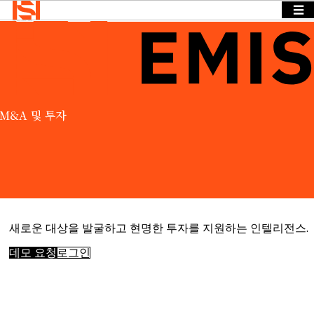
☰
Home
>
Products
>
EMIS
>
M&A 투자
BACK
BACK TO
BACK TO
Solutions
TO
MENU
MENU
MENU
기업
Solutions
뉴스 & 인
사이트
기업
뉴스 & 인
OVERVIEW
M&A 및 투자
Insights
사이트
Events &
기업
당사는 다양
Webinars
Search
뉴스 & 인
한 산업과 기
Login
사이트
소개
능 분야에 걸
Language
ESG
REQUEST
친 구체적인
및
DEMO
정보 요구를
CSR
경영
충족하는 솔
진
새로운 대상을 발굴하고 현명한 투자를 지원하는 인텔리전스.
루션을 제공
채용
합니다.
데모 요청
로그인
접근하
다
BY SECTOR
데이