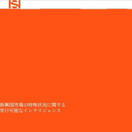
Home
>
Products
>
REDD
BACK TO
BACK
BACK TO
Solutions
TO
MENU
MENU
MENU
企業
Solutions
ニュース
&インサ
企業
ニュース
OVERVIEW
イト
&インサ
Insights
企業
当社は、さ
イト
Events &
まざまな業
Webinars
Search
会社
ニュース
界や業務分
Login
概要
&インサ
野における
Language
ESG・
イト
特定の情報
REQUEST
CSR
DEMO
当社
ニーズに対
の経
応するソリ
営陣
ューション
新興国市場の特殊状況に関する

採用
を提供して
情報
実行可能なインテリジェンス
います。
アプ
ロー