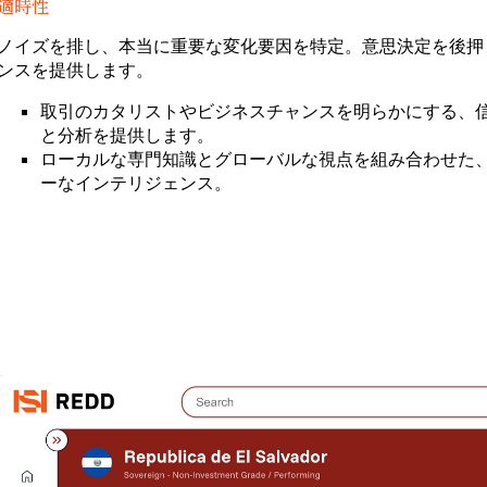
会の創出
適時性
リサーチを
加速
ノイズを排し、本当に重要な変化要因を特定。意思決定を後押
新興国市場
ンスを提供します。
の機会をい
ち早く捉え
取引のカタリストやビジネスチャンスを明らかにする、
る
と分析を提供します。
ローカルな専門知識とグローバルな視点を組み合わせた
ーなインテリジェンス。