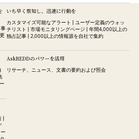
を
いち早く察知し、迅速に行動を
カスタマイズ可能なアラート | ユーザー定義のウォッ
 事
チリスト | 市場モニタリングページ | 年間4,000以上の
制更
独占記事 | 2,000以上の情報源を自社で集約
AskREDDのパワーを活用
自
リサーチ、ニュース、文書の要約および照会
法
サー
 |
デ
ロー
ータ