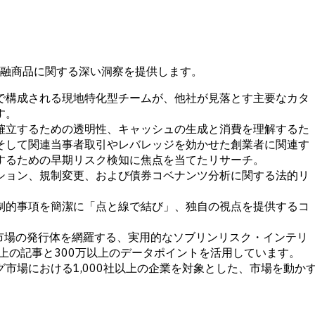
融商品に関する深い洞察を提供します。
で構成される現地特化型チームが、他社が見落とす主要なカタ
す。
確立するための透明性、キャッシュの生成と消費を理解するた
そして関連当事者取引やレバレッジを効かせた創業者に関連す
するための早期リスク検知に焦点を当てたリサーチ。
ション、規制変更、および債券コベナンツ分析に関する法的リ
制的事項を簡潔に「点と線で結び」、独自の視点を提供するコ
グ市場の発行体を網羅する、実用的なソブリンリスク・インテリ
0以上の記事と300万以上のデータポイントを活用しています。
市場における1,000社以上の企業を対象とした、市場を動か