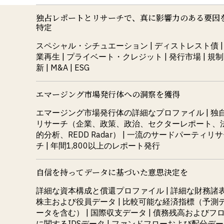
独占レポートとリサーチで、真に影響力のある要因
特定
スペシャル・シチュエーション | ディストレスト債 |
業再生 | プライベート・クレジット | 発行市場 | 規
新 | M&A | ESG
エマージング市場発行体への洞察を獲得
エマージング市場発行体の詳細なプロファイル | 独
リサーチ（企業、政策、政治、セクターレポート、
的分析、REDD Radar） | 一流のサードパーティリ
チ | 年間1,800以上のレポート発行
自信を持ってデータに基づいた意思決定を
詳細な資本構成と償還プロファイル | 詳細な財務諸表
株主および役員データ | 比較可能な経済指標（予測
ータを含む） | 国際収支データ | 債務残高およびフ
に関するIDSデータ | ファンドフローおよび配分デ