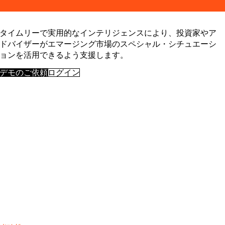
BY SECTOR
チ
投資銀行・
デー
商業銀行
タイムリーで実用的なインテリジェンスにより、投資家やア
タ配
バイサイド
信
ドバイザーがエマージング市場のスペシャル・シチュエーシ
企業
カス
ョンを活用できるよう支援します。
専門サービ
タマ
ス
ーサ
デモのご依頼
ログイン
政府
クセ
学術界
ス
CHALLENGE
マクロトレ
ンドの特定
戦略的な業
界インテリ
ジェンス
ポートフォ
リオ戦略を
強化
信用判断の
強化
M&A案件お
よび与信機